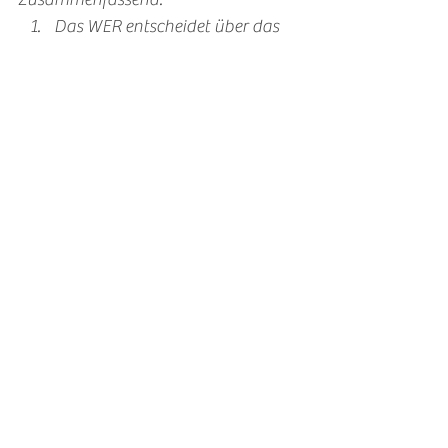
Das WER entscheidet über das 
WAS. 
Gesunder Rhyhthmus über 
starren, engen Zeitplänen. 
Kleine, immer-wiederholende-
Schritte über unerreichbare 
Ideale
Wichtiges von Dringenden zu 
unterscheiden. 
Liebe
r Leser
in,
ich wünsche dir die Freiheit, die ich 
auf diesem Weg erfahren durfte. 
Mögest du die Fähigkeit besitzen, 
mutig anspruchsvolle Fragen zu 
stellen und sie aus der Perspektive 