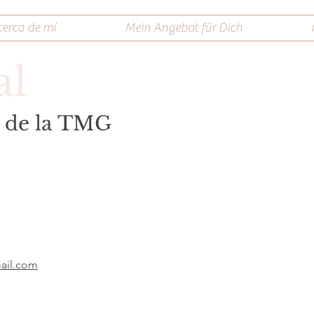
cerca de mí
Mein Angebot für Dich
al
5 de la TMG
ail.com