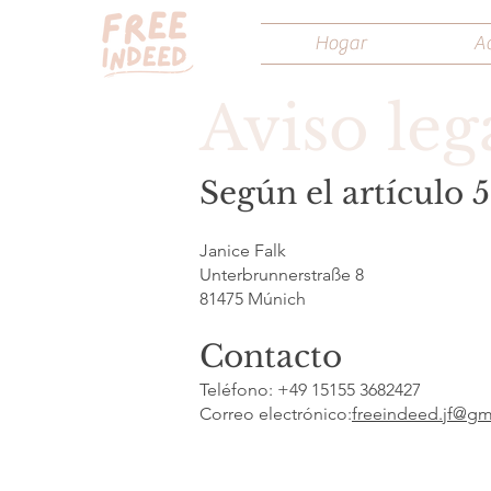
Hogar
A
Aviso leg
Según el artículo 
Janice Falk
Unterbrunnerstraße 8
81475 Múnich
Contacto
Teléfono: +49 15155 3682427
Correo electrónico:
freeindeed.jf@gm