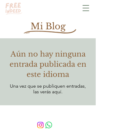
Mi Blog
Aún no hay ninguna
entrada publicada en
este idioma
Una vez que se publiquen entradas,
las verás aquí.