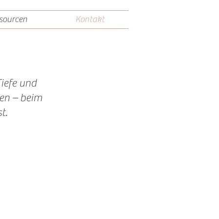
sourcen
Kontakt
iefe und
sen – beim
t.