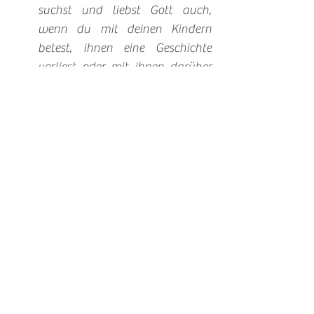
suchst und liebst Gott auch, 
wenn du mit deinen Kindern 
betest, ihnen eine Geschichte 
vorliest oder mit ihnen darüber 
sprichst, wer Gott ist. Sei 
freundlich zu dir selbst – denn 
Gott ist freundlich zu dir.
Es gibt einen tollen (leider 
englischsprachigen) Podcast,
 der 
großartige Inhalte für Kinder 
produziert. Vielleicht ist das 
etwas für dich und deine Kleinen, 
um 
gemeinsam
 Zeit mit Gott zu 
verbringen? ;)
Unterschätze niemals deinen 
Hauskreis
, deine 
Gottesdienstbesuche, ein gutes 