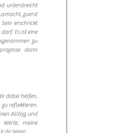
 unterstreicht 
usmacht, zuerst 
ein erschrickt 
rf. Es ist eine 
angenommen zu 
prozesse dann 
r dabei helfen, 
 reflektieren. 
inen Alltag und 
 Werte, meine 
dir teilen. 