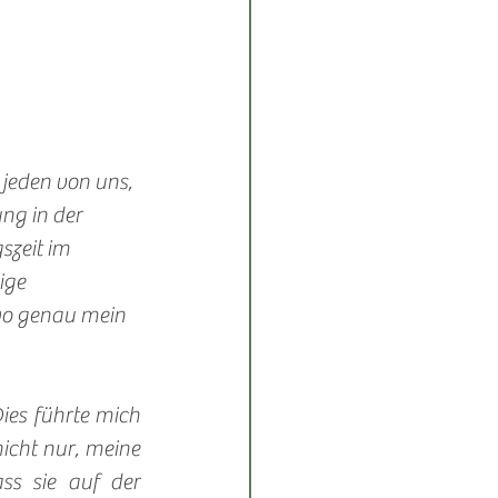
 jeden von uns, 
ng in der 
zeit im 
ige 
wo genau mein 
ies führte mich 
icht nur, meine 
s sie auf der 