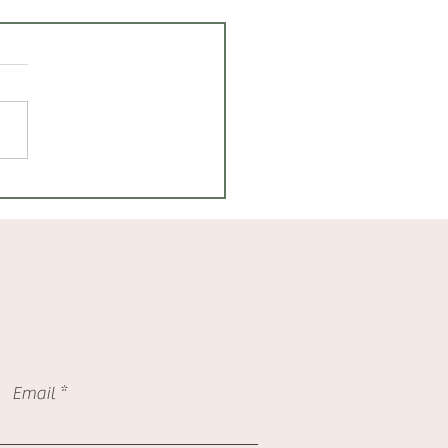
, wenn mein Mann
 nicht geistlich leitet?
Email