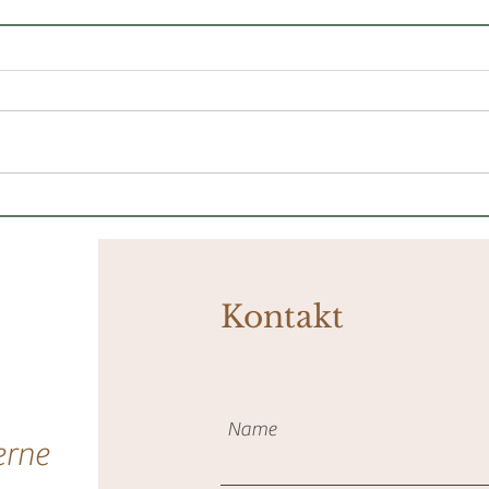
Die tragische Geschichte
Was
hinter dem Valentinstag
mich
Kontakt
Name
erne